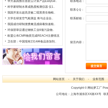
华大基因推出首款云计算产品EasyGe..
联系电话：
科学家研制水果成熟度检测仪器 仅1..
联系ＱＱ：
我国开发出超高灵敏二噁英类生物检..
大学生研发空气检测盒 将与企业合..
联系邮箱：
我国成功研制便携禽流感病毒快速检..
环保部审议通过钢铁工业8项污染物..
欧盟公布CMR物质完成REACH注册情况
卫生部：中国现有2314种食品添加剂..
留言内容：
网站首页
-
关于我们
-
业务范围
Copyright ©
网站梦工厂
Pow
公司地址：上海市浦东区XX路XX号 联系电话：